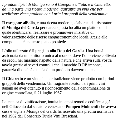
I prodotti tipici di Moniga sono il Coregone all’olio e il Chiaretto,
da una parte una ricetta moderna, dall'altra un vino che per
tradizione viene prodotto con i primi grappoli della vendemmia
Il coregone all’olio
, è una ricetta moderna, elaborata dai ristoratori
di
Moniga del Garda
per dare a questa località un piatto con il
quale identificarsi, realizzare e promuovere iniziative di
valorizzazione delle risorse enogastronomiche locali, grazie alle
componenti che questo piatto possiede.
L’olio utilizzato è il pregiato
olio Dop del Garda
. Una bontà
assicurata da un territorio unico al mondo, dove l’olio viene coltivato
da secoli nel massimo rispetto della natura e che arriva sulla vostra
tavola grazie ai severi controlli che il marchio
DOP
impone,
garanzia di qualità e tutela di un prodotto davvero unico.
Il Chiaretto
è un vino che per tradizione viene prodotto con i primi
grappoli della vendemmia. Un fragrante rosato, tra i primi vini
italiani ad aver ottenuto il riconoscimento della denominazione di
origine controllata, il 21 luglio 1967.
La tecnica di vinificazione, intuita in tempi remoti e codificata già
nell’Ottocento dal senatore veneziano
Pompeo Molmenti
che aveva
casa e vigne a Moniga del Garda ha ricevuto una precisa normativa
nel 1962 dal Consorzio Tutela Vini Bresciani.