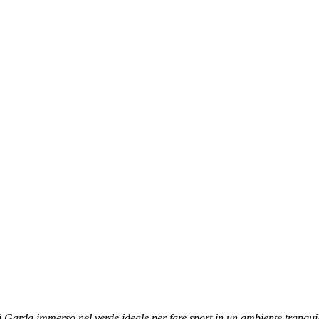
i Garda immerso nel verde ideale per fare sport in un ambiente tranquil