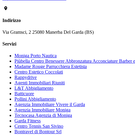
Indirizzo
Via Gramsci, 2 25080 Manerba Del Garda (BS)
Servizi
Moniga Porto Nautica
Piùbella Centro Benessere Abbronzatura Acconciature Barber 
Madame Rouge Parrucchiera Estetista
Centro Estetico Coccolati
Rappydrive
Agenti Immobiliari Riuniti
L&T Abbigliamento
Batticuore
Pollini Abbigliamento
Agenzia Immobiliare Vivere il Garda
Agenzia Immobiliare Moniga
Tecnocasa Agenzia di Moniga
Garda Fitness
Centro Tennis San Sivino
Bontravel di Bontour Srl