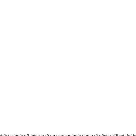
edifici situate all’interno di un verdeggiante parco di ulivi a 200mt dal 