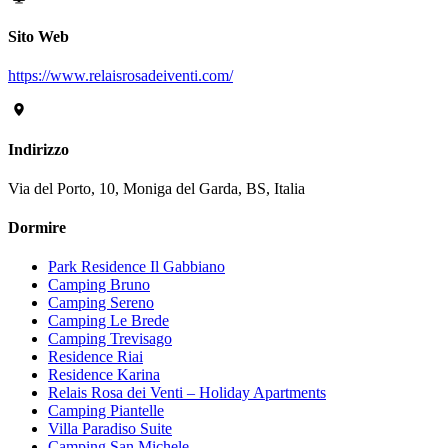
Sito Web
https://www.relaisrosadeiventi.com/
Indirizzo
Via del Porto, 10, Moniga del Garda, BS, Italia
Dormire
Park Residence Il Gabbiano
Camping Bruno
Camping Sereno
Camping Le Brede
Camping Trevisago
Residence Riai
Residence Karina
Relais Rosa dei Venti – Holiday Apartments
Camping Piantelle
Villa Paradiso Suite
Camping San Michele